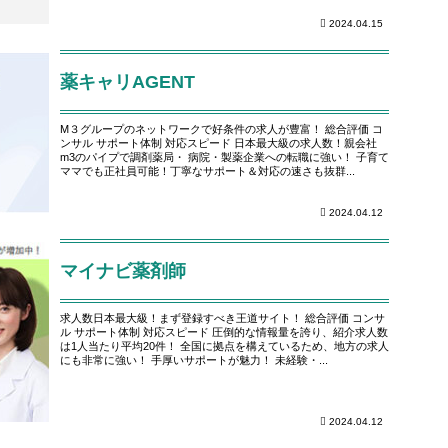
2024.04.15
薬キャリAGENT
M３グループのネットワークで好条件の求人が豊富！ 総合評価 コ
ンサル サポート体制 対応スピード 日本最大級の求人数！親会社
m3のパイプで調剤薬局・ 病院・製薬企業への転職に強い！ 子育て
ママでも正社員可能！丁寧なサポート＆対応の速さも抜群...
2024.04.12
マイナビ薬剤師
求人数日本最大級！まず登録すべき王道サイト！ 総合評価 コンサ
ル サポート体制 対応スピード 圧倒的な情報量を誇り、紹介求人数
は1人当たり平均20件！ 全国に拠点を構えているため、地方の求人
にも非常に強い！ 手厚いサポートが魅力！ 未経験・...
2024.04.12