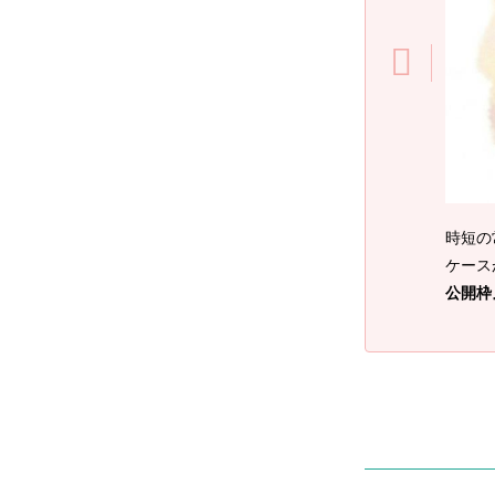
時短の
ケース
公開枠