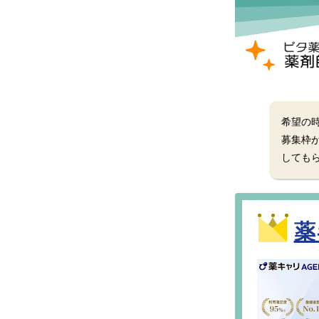
希望の
募集枠
しても
薬