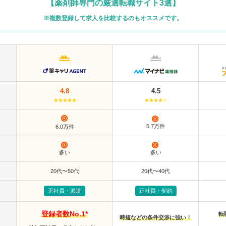
【薬剤師専門の厳選転職サイト3選】
※複数登録して求人を比較するのもオススメです。
4.8
4.5
★★★★★
★★★★☆
5.7万件
6.0万件
多い
多い
20代〜50代
20代〜40代
正社員・派遣
正社員・契約
登録者数No.1*
転
時短などの条件交渉に強い！