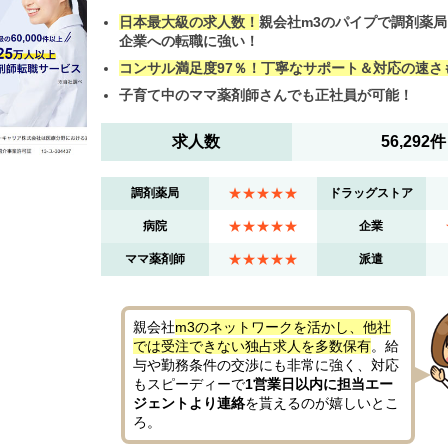
日本最大級の求人数！
親会社m3のパイプで調剤薬
企業への転職に強い！
コンサル満足度97％！丁寧なサポート＆対応の速さ
子育て中のママ薬剤師さんでも正社員が可能！
求人数
56,292件
★★★★★
調剤薬局
ドラッグストア
★★★★★
病院
企業
★★★★★
ママ薬剤師
派遣
親会社
m3のネットワークを活かし、他社
では受注できない独占求人を多数保有
。給
与や勤務条件の交渉にも非常に強く、対応
もスピーディーで
1営業日以内に担当エー
ジェントより連絡
を貰えるのが嬉しいとこ
ろ。