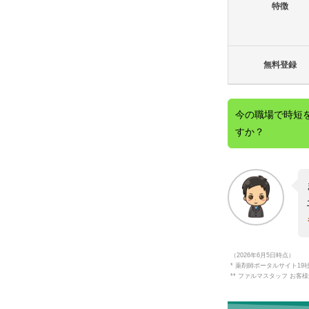
特徴
無料登録
今の職場で時短
すか？
（2026年6月5日時点）
* 薬剤師ポータルサイト19
** ファルマスタッフ お客様満