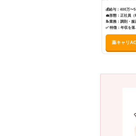
💰
給与：400万〜5
💼
形態：
正社員（
📝
業務：調剤・服
✅
特徴：年収を落
薬キャリAG