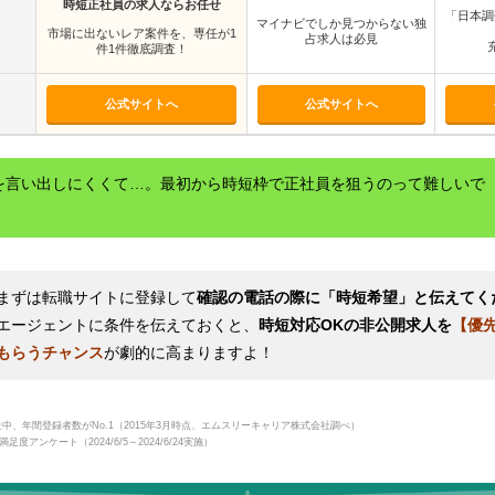
時短正社員の求人ならお任せ
「日本調
マイナビでしか見つからない独
市場に出ないレア案件を、専任が1
占求人は必見
件1件徹底調査！
公式サイトへ
公式サイトへ
を言い出しにくくて…。最初から時短枠で正社員を狙うのって難しいで
まずは転職サイトに登録して
確認の電話の際に「時短希望」と伝えてく
エージェントに条件を伝えておくと、
時短対応OKの非公開求人を
【優
もらうチャンス
が劇的に高まりますよ！
社中、年間登録者数がNo.1（2015年3月時点、エムスリーキャリア株式会社調べ）
足度アンケート（2024/6/5～2024/6/24実施）