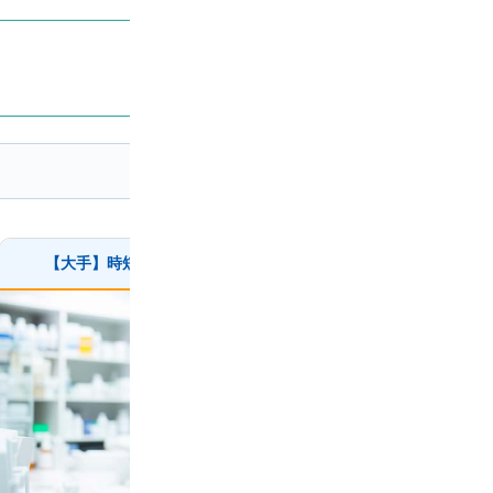
【大手】時短正社員制度が充実
【急募】近隣店舗で