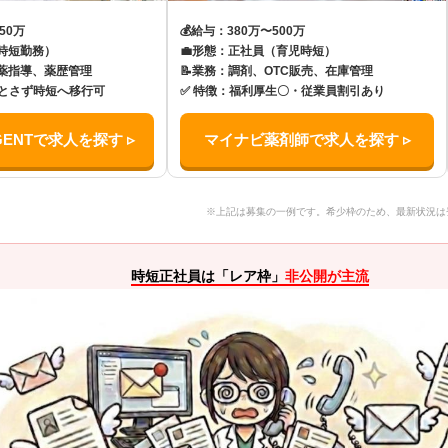
50万
💰
給与：380万〜500万
時短勤務）
💼
形態：正社員（育児時短）
薬指導、薬歴管理
📝
業務：調剤、OTC販売、在庫管理
とさず時短へ移行可
✅
特徴：福利厚生〇・従業員割引あり
ENTで求人を探す ▹
マイナビ薬剤師で求人を探す ▹
※上記は募集の一例です。希少枠のため、最新状況は
時短正社員は「レア枠」
非公開が主流