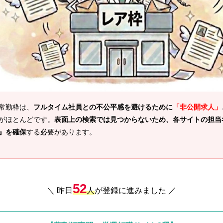
常勤枠は、
フルタイム社員との不公平感を避けるために
「非公開求人」
がほとんどです。
表面上の検索では見つからないため、各サイトの担当
』を確保
する必要があります。
52
＼ 昨日
人
が登録に進みました ／