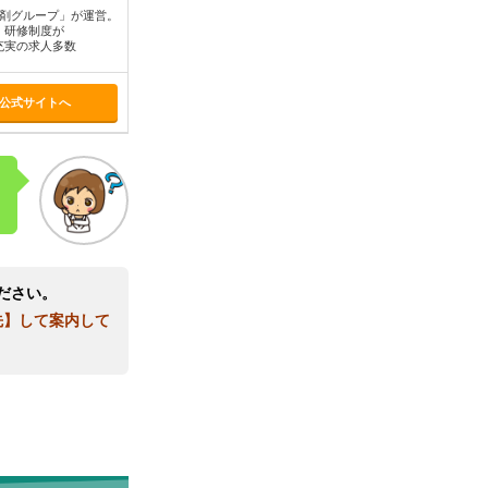
剤グループ」が運営。
研修制度が
充実の求人多数
公式サイトへ
ださい。
先】して案内して