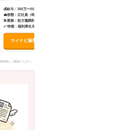
💰
給与：380万〜500万
💰
給与：450万〜600万
💼
形態：
正社員（時短勤務）
💼
形態：正社員（時短勤務）
📝
業務：処方箋調剤、服薬指導
📝
業務：調剤・服薬指導、D
✅
特徴：福利厚生充実・急な休みも対応可
✅
特徴：土日祝休み
マイナビ薬剤師で求人を探す ▹
薬キャリAGENTで
登録後にご確認ください。