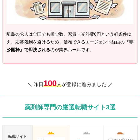
離島の求人は全国でも極少数。家賃・光熱費0円という好条件ゆ
え、応募殺到を避けるため、信頼できるエージェント経由の
『非
公開枠』で即決される
のが業界ルールです。
100
＼ 昨日
人
が登録に進みました ／
薬剤師専門の厳選転職サイト3選
転職サイト