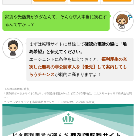
家賃や光熱費がタダなんて、そんな求人本当に実在す
るんですか…？
まずは転職サイトに登録して
確認の電話の際に「離
島希望」と伝えてください。
エージェントに条件を伝えておくと、
福利厚生の充
実した離島の非公開求人
を
【優先】して案内しても
らうチャンス
が劇的に高まりますよ！
（2026年6月5日時点）
* 薬剤師ポータルサイト19社中、年間登録者数がNo.1（2015年3月時点、エムスリーキャリア株式会社調
べ）
** ファルマスタッフ お客様満足度アンケート（2024/6/5～2024/6/24実施）