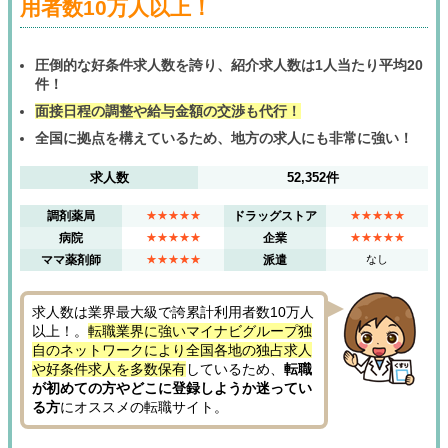
用者数10万人以上！
圧倒的な好条件求人数を誇り、紹介求人数は1人当たり平均20
件！
面接日程の調整や給与金額の交渉も代行！
全国に拠点を構えているため、地方の求人にも非常に強い！
求人数
52,352件
調剤薬局
★★★★★
ドラッグストア
★★★★★
病院
★★★★★
企業
★★★★★
ママ薬剤師
★★★★★
派遣
なし
求人数は業界最大級で誇累計利用者数10万人
以上！。
転職業界に強いマイナビグループ独
自のネットワークにより全国各地の独占求人
や好条件求人を多数保有
しているため、
転職
が初めての方やどこに登録しようか迷ってい
る方
にオススメの転職サイト。