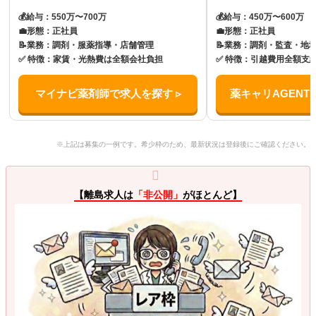
💰
給与：550万〜700万
💰
給与：450万〜600万
💼
形態：正社員
💼
形態：正社員
📝
業務：調剤・服薬指導・店舗管理
📝
業務：調剤・監査・地
✅
特徴：家賃・光熱費は全額会社負担
✅
特徴：引越費用全額支
マイナビ薬剤師で求人を探す ▹
薬キャリAGENT
※上記は募集の一例です。希少枠のため、最新状況は登録後にご確認ください。
【離島求人は
「非公開」
がほとんど】