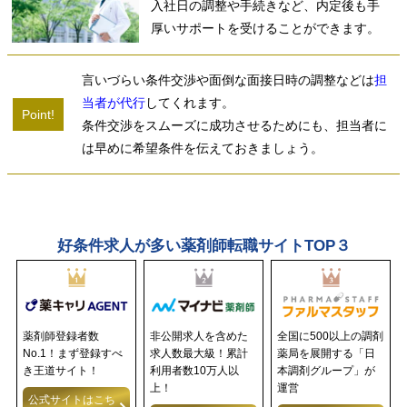
入社日の調整や手続きなど、内定後も手
厚いサポートを受けることができます。
言いづらい条件交渉や面倒な面接日時の調整などは
担
当者が代行
してくれます。
Point!
条件交渉をスムーズに成功させるためにも、担当者に
は早めに希望条件を伝えておきましょう。
好条件求人が多い薬剤師転職サイトTOP３
薬剤師登録者数
非公開求人を含めた
全国に500以上の調剤
No.1！まず登録すべ
求人数最大級！累計
薬局を展開する「日
き王道サイト！
利用者数10万人以
本調剤グループ」が
上！
運営
公式サイトはこち