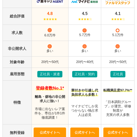
4.8
4.5
4.1
総合評価
★★★★★
★★★★☆
★★★★☆
求人数
5.7万件
5.1万件
6.0万件
非公開求人
多い
多い
多い
対象年齢
20代〜50代
20代〜40代
20代〜50代
雇用形態
正社員・派遣
正社員・契約
正社員
登録者数No.1*
寮付きや引越し代
転職満足度97.7%**
負担求人も多数！
離島・僻地の非公開
求人に強い！
「日本調剤グルー
特徴
マイナビでしか見
プ」が運営。研修
市場に出ないレア案
つからない独占求
制度が
件を、専任が1件1件
人は必見
充実の求人多数
徹底調査！
無料登録
公式サイトへ
公式サイトへ
公式サイトへ