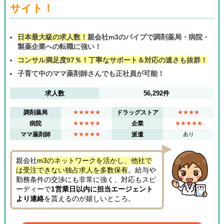
サイト！
日本最大級の求人数！
親会社m3のパイプで調剤薬局・病院・
製薬企業への転職に強い！
コンサル満足度97％！丁寧なサポート＆対応の速さも抜群！
子育て中のママ薬剤師さんでも正社員が可能！
求人数
56,292件
調剤薬局
★★★★★
ドラッグストア
★★★★
病院
★★★★★
企業
★★★★★
ママ薬剤師
★★★★★
派遣
あり
親会社
m3のネットワークを活かし、他社で
は受注できない独占求人を多数保有
。給与や
勤務条件の交渉にも非常に強く、対応もスピ
ーディーで
1営業日以内に担当エージェント
より連絡
を貰えるのが嬉しいところ。